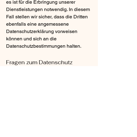
es ist für die Erbringung unserer
Dienstleistungen notwendig. In diesem
Fall stellen wir sicher, dass die Dritten
ebenfalls eine angemessene
Datenschutzerklärung vorweisen
können und sich an die
Datenschutzbestimmungen halten.
Fragen zum Datenschutz
Wir schützen Ihre Daten durch sichere
Server und verschlüsselte
Übertragung. Zudem ergreifen wir alle
notwendigen Maßnahmen, um Ihre
Daten vor unberechtigtem Zugriff und
Missbrauch zu schützen.
Impressum
Datenschutz