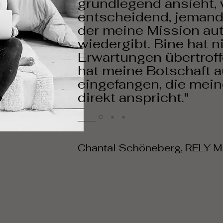
grundlegend ansieht, 
entscheidend, jemand
der meine Mission au
wiedergibt. Bine hat n
Erwartungen übertrof
hat meine Botschaft a
eingefangen, die mein
direkt anspricht."
Chantal Schöneberg, RELY
M