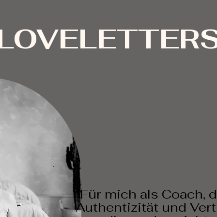
LOVELETTER
"Für mich als Coach, d
Authentizität und Vert