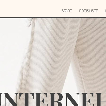
START
PREISLISTE
WELCOME
UNTERNE
Welcome visitors to your site with a short, engaging
introduction. Double click to edit and add your own text.